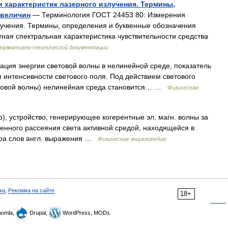
и характеристик лазерного излучения. Термины,
 величин
— Терминология ГОСТ 24453 80: Измерения
лучения. Термины, определения и буквенные обозначения
тная спектральная характеристика чувствительности средства
нормативно-технической документации
ция энергии световой волны в нелинейной среде, показатель
 интенсивности светового поля. Под действием светового
етовой волны) нелинейная среда становится… …
Физическая
), устройство, генерирующее когерентные эл. магн. волны за
енного рассеяния света активной средой, находящейся в
тура слов англ. выражения …
Физическая энциклопедия
ка
,
Реклама на сайте
18+
omla,
Drupal,
WordPress, MODx.