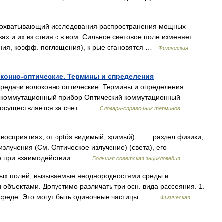
 охватывающий исследования распространения мощных
азах и их вз ствия с в вом. Сильное световое поле изменяет
ения, коэфф. поглощения), к рые становятся …
Физическая
оконно-оптические. Термины и определения
—
редачи волоконно оптические. Термины и определения
ий коммутационный прибор Оптический коммутационный
я осуществляется за счет… …
Словарь-справочник терминов
ых восприятиях, от optós видимый, зримый) раздел физики,
излучения (См. Оптическое излучение) (света), его
ые при взаимодействии… …
Большая советская энциклопедия
х полей, вызываемые неоднородностями среды и
бъектами. Допустимо различать три осн. вида рассеяния. 1.
ой среде. Это могут быть одиночные частицы… …
Физическая