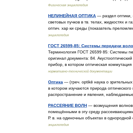
Физическая энциклопедия
НЕЛИНЕЙНАЯ ОПТИКА
— раздел оптики,
световых пучков в тв. телах, жидкостях и г
оптич. хар ки среды (показатель преломл
энциклопедия
ГОСТ 26599-85: Системы передачи вол
Терминология ГОСТ 26599 85: Системы пе
оригинал документа: 84. Акустооптическ
прибор, в котором оптическая коммутаци
нормативно-технической документации
Оптика
— (греч. optikē наука о зрительн
в котором изучаются природа оптического 
распространение и явления, наблюдаем
РАССЕЯНИЕ ВОЛН
— возмущения волновы
помещёнными в эту среду рассеивающими о
Р. в. на одиночных объектах в однородн
энциклопедия