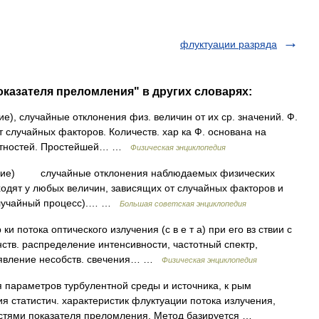
флуктуации разряда
оказателя преломления" в других словарях:
ние), случайные отклонения физ. величин от их ср. значений. Ф.
 случайных факторов. Количеств. хар ка Ф. основана на
роятностей. Простейшей… …
Физическая энциклопедия
лебание) случайные отклонения наблюдаемых физических
ходят у любых величин, зависящих от случайных факторов и
Случайный процесс).… …
Большая советская энциклопедия
ки потока оптического излучения (с в е т а) при его вз ствии с
нств. распределение интенсивности, частотный спектр,
ко явление несобств. свечения… …
Физическая энциклопедия
параметров турбулентной среды и источника, к рым
я статистич. характеристик флуктуации потока излучения,
стями показателя преломления. Метод базируется …