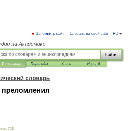
Запомнить сайт
Словарь на свой сайт
RU
едии на Академике
Найти!
Толкования
Переводы
Книги
Игры ⚽
нический словарь
я преломления
ик
.
ру
.
2011
.