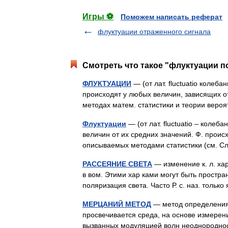
Игры ⚽
Поможем написать реферат
флуктуации отраженного сигнала
Смотреть что такое "флуктуации п
ФЛУКТУАЦИИ
— (от лат. fluctuatio колеба
происходят у любых величин, зависящих от
методах матем. статистики и теории ве
Флуктуации
— (от лат. fluctuatio – ко
величин от их средних значений. Ф. проис
описываемых методами статистики (см. 
РАССЕЯНИЕ СВЕТА
— изменение к. л. хар 
в вом. Этими хар ками могут быть простра
поляризация света. Часто Р. с. наз. толь
МЕРЦАНИЙ МЕТОД
— метод определения 
просвечивается среда, на основе измерени
вызванных модуляцией волн неоднородно