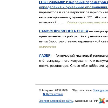
ГОСТ 24453-80: Измерения параметров 
определения и буквенные обозначения
параметров и характеристик лазерного из
величин оригинал документа: 121. Абсолю
измерений… …
Словарь-справочник терминов 
САМОФОКУСИРОВКА СВЕТА
— концентра
преломления n к рой растёт с увеличением
пучка (пространственно ограниченной св
энциклопедия
ЛАЗЕР
— (оптический квантовый генератор
счёт вынужденного испускания или вынужд
оптич. резонаторе. Слово «Л.» аббревиа
© Академик, 2000-2026
Обратная связь:
Техподдерж
👣 Путешествия
Экспорт словарей на сайты
, сделанные на PHP,
Jo