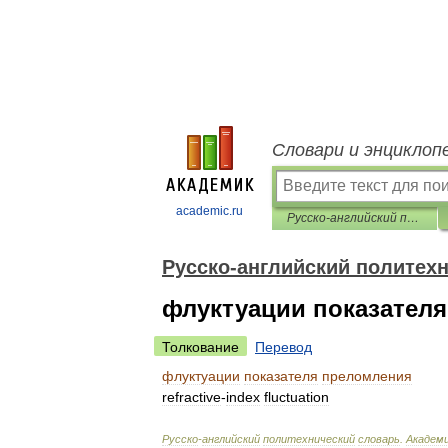
Словари и энциклоп
academic.ru
Русско-английский политехнический словарь
Русско-английский политех
флуктуации показател
Толкование
Перевод
флуктуации
показателя
преломления
refractive
-
index
fluctuation
Русско
-
английский
политехнический
словарь
.
Академ